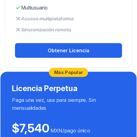
Multiusuario
Acceso multiplataforma
Sincronización remota
Obtener Licencia
Más Popular
Licencia Perpetua
Paga una vez, usa para siempre. Sin
mensualidades
$7,540
MXN/
pago único